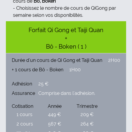
cours de
Bô, Boken
Choisissez le nombre de cours de QiGong par
semaine selon vos disponibilités.
Forfait Qi Gong et Taiji Quan
+
Bô - Boken ( 1 )
Durée d'un cours de Qi Gong et Taiji Quan
2H00
+ 1 cours de Bô - Boken
1H00
Adhésion
25 €
Assurance
Comprise dans l'adhésion.
Cotisation
Année
Trimestre
1 cours
449 €
209 €
2 cours
567 €
264 €