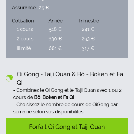
Assurance
25 €
Cotisation
Année
Trimestre
1 cours
518 €
241 €
2 cours
630 €
293 €
Illimité
681 €
317 €
Qi Gong - Taiji Quan & Bô - Boken et Fa
Qi
Combinez le Qi Gong et le Taiji Quan avec 1 ou 2
cours de
Bô, Boken et Fa Qi
Choisissez le nombre de cours de QiGong par
semaine selon vos disponibilités.
Forfait Qi Gong et Taiji Quan