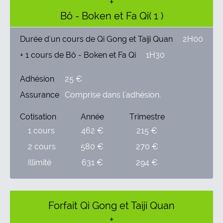
+
Bô - Boken et Fa Qi( 1 )
Durée d'un cours de Qi Gong et Taiji Quan
2H00
+ 1 cours de Bô - Boken et Fa Qi
1H30
Adhésion
25 €
Assurance
Comprise dans l'adhésion.
Cotisation
Année
Trimestre
1 cours
462 €
215 €
2 cours
580 €
270 €
Illimité
631 €
294 €
Forfait Qi Gong et Taiji Quan
+