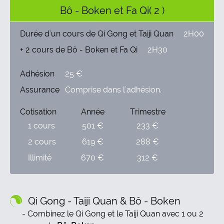
Bô - Boken et Fa Qi( 2 )
Durée d'un cours de Qi Gong et Taiji Quan
2H00
+ 2 cours de Bô - Boken et Fa Qi
2H30
Adhésion
25 €
Assurance
Comprise dans l'adhésion.
Cotisation
Année
Trimestre
1 cours
501 €
233 €
2 cours
619 €
288 €
Illimité
670 €
312 €
Qi Gong - Taiji Quan & Bô - Boken
Combinez le Qi Gong et le Taiji Quan avec 1 ou 2