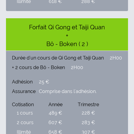
Illimité
618 €
288 €
Forfait Qi Gong et Taiji Quan
+
Bô - Boken ( 2 )
Durée d'un cours de Qi Gong et Taiji Quan
2H00
+ 2 cours de Bô - Boken
2H00
Adhésion
25 €
Assurance
Comprise dans l'adhésion.
Cotisation
Année
Trimestre
1 cours
489 €
228 €
2 cours
607 €
283 €
Illimité
658 €
307 €