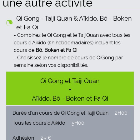
une autre activité
Qi Gong - Taiji Quan & Aïkido, Bô - Boken
et Fa Qi
Combinez le Qi Gong et le TaijiQuan avec tous les
cours d'Aïkido (5h hebdomadaires) incluant les
cours de
Bô, Boken et Fa Qi
Choisissez le nombre de cours de QiGong par
semaine selon vos disponibilités.
Qi Gong et Taiji Quan
+
Aïkido, Bô - Boken et Fa Qi
Durée d'un cours de Qi Gong et Taiji Quan
2H00
Tous les cours d'Aïkido
5H00
Adhésion
25 €